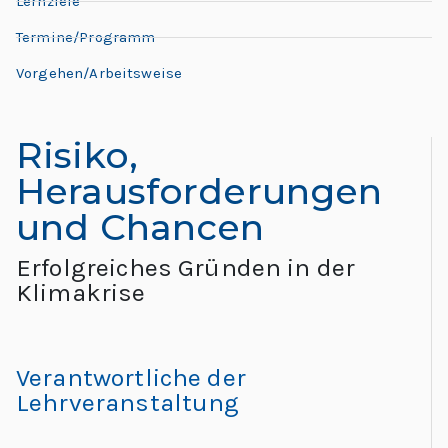
L
Lernziele
L
e
Termine/Programm
e
h
Vorgehen/Arbeitsweise
o
r
n
e:
Risiko,
M
a
Herausforderungen
e
e
und Chancen
r
ti
Erfolgreiches Gründen in der
d
n
Klimakrise
g
o
G
l
“
Verantwortliche der
o
Lehrveranstaltung
b
al