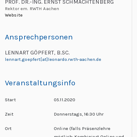
PROF. DR.-ING. ERNST SCHMACHTENBERG
C
Rektor em. RWTH Aachen
h
Website
al
le
Ansprechpersonen
n
g
LENNART GÖPFERT, B.SC.
e
lennart.goepfert[at]leonardo.rwth-aachen.de
s
Veranstaltungsinfo
Start
05.11.2020
Zeit
Donnerstags, 16:30 Uhr
Ort
Online (falls Präsenzlehre
möglich: Kombiniert Online und