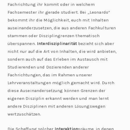
C
Fachrichtung ihr kommt oder in welchem
Fachsemester ihr gerade studiert. Bei „Leonardo“
h
bekommt ihr die Möglichkeit, euch mit Inhalten
al
auseinanderzusetzen, die aus anderen Fachkulturen
le
stammen oder Disziplingrenzen thematisch
n
überspannen.
Interdisziplinaritä
t
bezieht sich aber
g
nicht nur auf die Art von Inhalten, die wird anbieten,
e
sondern auch auf das Erleben im Austausch mit
s
Studierenden und Dozierenden anderer
Fachrichtungen, das im Rahmen unserer
Lehrveranstaltungen möglich gemacht wird. Durch
diese Auseinandersetzung können Grenzen der
eigenen Disziplin erkannt werden und man lernt
andere Disziplinen mit anderen Lösungswegen
wertzuschätzen.
Die Schaffung solcher
Interaktion
sräume, in denen