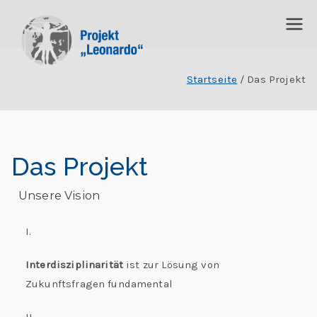
P
I
n
Startseite
Das Projekt
r
t
e
o
r
j
d
Das Projekt
is
e
zi
Unsere Vision
p
k
li
I.
t
n
Interdisziplinarität
ist zur Lösung von
ä
„
Zukunftsfragen fundamental
r
e