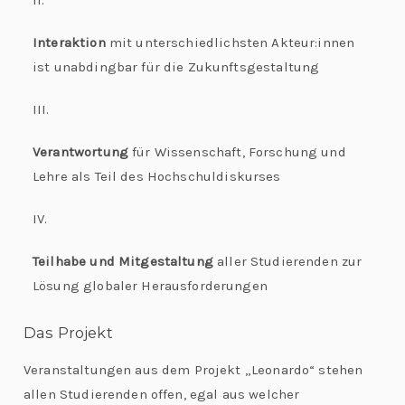
L
II.
L
e
e
Interaktion
mit unterschiedlichsten Akteur:innen
h
ist unabdingbar für die Zukunftsgestaltung
o
r
III.
n
e:
M
Verantwortung
für Wissenschaft, Forschung und
a
e
Lehre als Teil des Hoch
schuldiskurses
e
r
ti
IV.
d
n
Teilhabe und Mitgestaltung
aller Studierenden zur
g
o
Lösung globaler Herausforderungen
G
l
“
Das Projekt
o
b
Veranstaltungen aus dem Projekt „Leonardo“ stehen
al
allen Studierenden offen, egal aus welcher