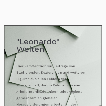
"Leonardo"
Welten
Besuche unseren neuen Blog
Hier veröffentlich wir Beiträge von
Studierenden, Dozierenden und weiteren
Figuren aus allen Feldern der
Wissenschaft, die im Rahmen unserer
Arbeit interdisziplinären Lehrangebots
gemeinsam an globalen
Herausforderungen arbeiten. In der