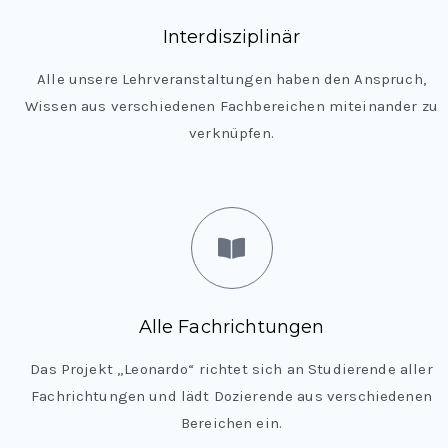
C
Interdisziplinär
h
al
Alle unsere Lehrveranstaltungen haben den Anspruch,
le
Wissen aus verschiedenen Fachbereichen miteinander zu
n
verknüpfen.
g
e
s
Alle Fachrichtungen
Das Projekt „Leonardo“ richtet sich an Studierende aller
Fachrichtungen und lädt Dozierende aus verschiedenen
Bereichen ein.