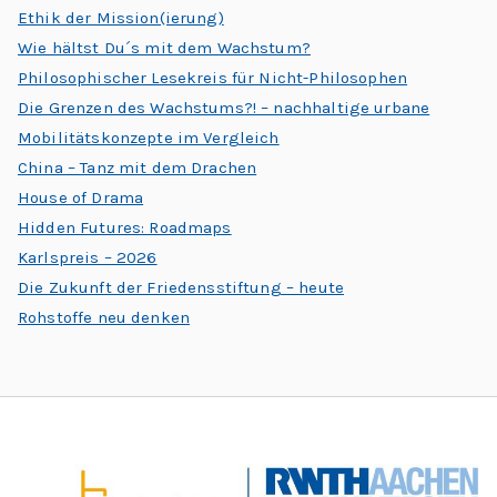
C
Ethik der Mission(ierung)
h
Wie hältst Du´s mit dem Wachstum?
Philosophischer Lesekreis für Nicht-Philosophen
al
Die Grenzen des Wachstums?! – nachhaltige urbane
le
Mobilitätskonzepte im Vergleich
n
China – Tanz mit dem Drachen
g
House of Drama
e
Hidden Futures: Roadmaps
s
Karlspreis – 2026
Die Zukunft der Friedensstiftung – heute
Rohstoffe neu denken