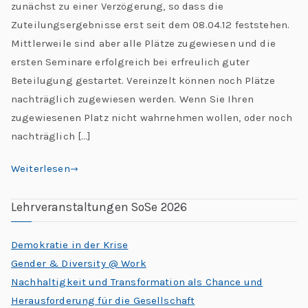
L
zunächst zu einer Verzögerung, so dass die
L
e
Zuteilungsergebnisse erst seit dem 08.04.12 feststehen.
e
Mittlerweile sind aber alle Plätze zugewiesen und die
h
o
ersten Seminare erfolgreich bei erfreulich guter
r
Beteilugung gestartet. Vereinzelt können noch Plätze
n
e:
nachträglich zugewiesen werden. Wenn Sie Ihren
M
zugewiesenen Platz nicht wahrnehmen wollen, oder noch
a
e
nachträglich […]
e
r
ti
Weiterlesen
d
n
g
Lehrveranstaltungen SoSe 2026
o
G
l
“
Demokratie in der Krise
o
Gender & Diversity @ Work
b
Nachhaltigkeit und Transformation als Chance und
al
Herausforderung für die Gesellschaft