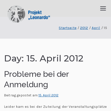
P
I
n
Startseite
2012
April
15
r
t
e
o
r
j
d
Day:
15. April 2012
is
e
zi
Probleme bei der
p
k
li
Anmeldung
t
n
ä
Beitrag gepostet am
15. April 2012
„
r
Leider kam es bei der Zuteilung der Veranstaltungsplätze
e