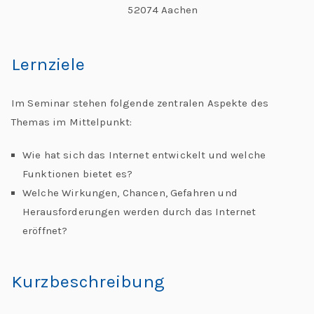
52074 Aachen
C
h
al
Lernziele
le
n
Im Seminar stehen folgende zentralen Aspekte des
g
Themas im Mittelpunkt:
e
s
Wie hat sich das Internet entwickelt und welche
Funktionen bietet es?
Welche Wirkungen, Chancen, Gefahren und
Herausforderungen werden durch das Internet
eröffnet?
Kurzbeschreibung