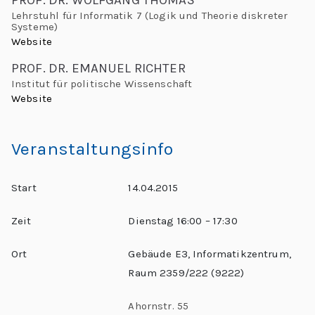
L
PROF. DR. WOLFGANG THOMAS
L
Lehrstuhl für Informatik 7 (Logik und Theorie diskreter
e
Systeme)
e
Website
h
o
PROF. DR. EMANUEL RICHTER
r
Institut für politische Wissenschaft
n
e:
Website
M
a
e
Veranstaltungsinfo
e
r
ti
d
Start
14.04.2015
n
g
o
Zeit
Dienstag 16:00 – 17:30
G
l
“
Ort
Gebäude E3, Informatikzentrum,
o
Raum 2359/222 (9222)
b
Ahornstr. 55
al