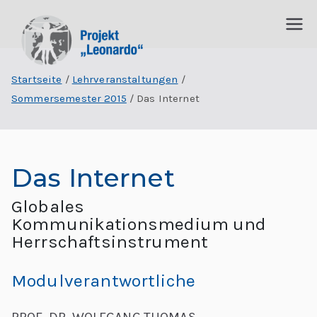
P
I
n
Startseite
Lehrveranstaltungen
r
t
Sommersemester 2015
Das Internet
e
o
r
j
d
Das Internet
is
e
zi
Globales
p
k
Kommunikationsmedium und
li
Herrschaftsinstrument
t
n
ä
„
Modulverantwortliche
r
e