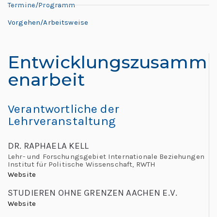
L
Termine/Programm
L
e
e
Vorgehen/Arbeitsweise
h
o
r
Entwicklungszusamm
n
e:
enarbeit
M
a
e
e
r
Verantwortliche der
ti
Lehrveranstaltung
d
n
g
DR. RAPHAELA KELL
o
Lehr- und Forschungsgebiet Internationale Beziehungen
G
Institut für Politische Wissenschaft, RWTH
l
“
Website
o
STUDIEREN OHNE GRENZEN AACHEN E.V.
b
Website
al