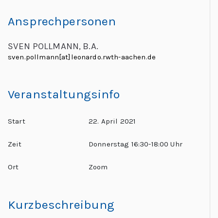
C
Ansprechpersonen
h
al
SVEN POLLMANN, B.A.
le
sven.pollmann[at]leonardo.rwth-aachen.de
n
g
e
Veranstaltungsinfo
s
Start
22. April 2021
Zeit
Donnerstag 16:30-18:00 Uhr
Ort
Zoom
Kurzbeschreibung