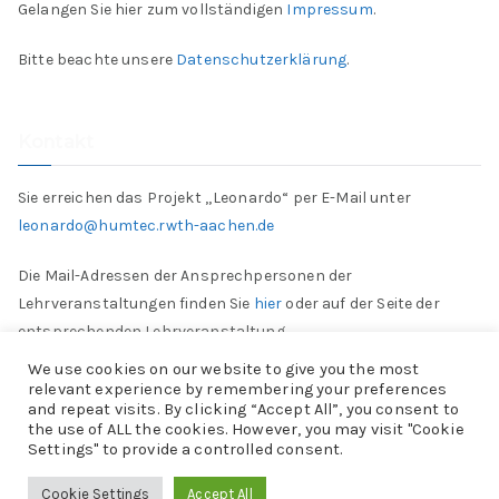
Gelangen Sie hier zum vollständigen
Impressum
.
Bitte beachte unsere
Datenschutzerklärung
.
Kontakt
Sie erreichen das Projekt „Leonardo“ per E-Mail unter
leonardo@humtec.rwth-aachen.de
Die Mail-Adressen der Ansprechpersonen der
Lehrveranstaltungen finden Sie
hier
oder auf der Seite der
entsprechenden Lehrveranstaltung.
We use cookies on our website to give you the most
relevant experience by remembering your preferences
and repeat visits. By clicking “Accept All”, you consent to
the use of ALL the cookies. However, you may visit "Cookie
Settings" to provide a controlled consent.
Copyright © 2026
Projekt „Leonardo“
. Powered by
Zakra
und
Cookie Settings
Accept All