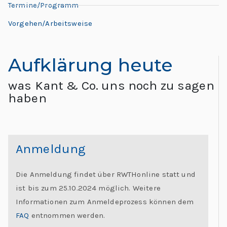
L
Termine/Programm
L
e
e
Vorgehen/Arbeitsweise
h
o
r
Aufklärung heute
n
e:
M
was Kant & Co. uns noch zu sagen
a
e
haben
e
r
ti
d
n
Anmeldung
g
o
G
Die Anmeldung findet über RWTHonline statt und
l
“
ist bis zum 25.10.2024 möglich. Weitere
o
Informationen zum Anmeldeprozess können dem
b
FAQ
entnommen werden.
al