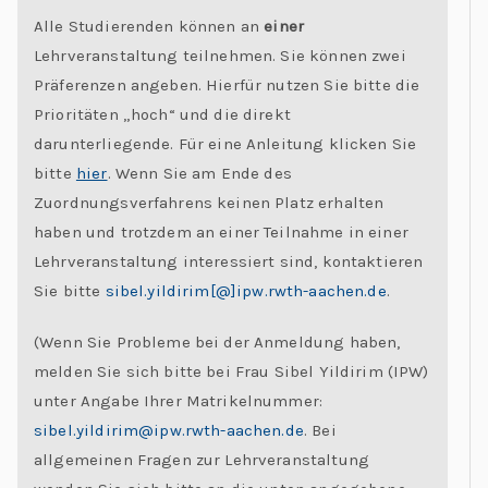
C
Alle Studierenden können an
einer
h
Lehrveranstaltung teilnehmen. Sie können zwei
al
Präferenzen angeben. Hierfür nutzen Sie bitte die
le
Prioritäten „hoch“ und die direkt
n
darunterliegende. Für eine Anleitung klicken Sie
g
bitte
hier
. Wenn Sie am Ende des
e
Zuordnungsverfahrens keinen Platz erhalten
s
haben und trotzdem an einer Teilnahme in einer
Lehrveranstaltung interessiert sind, kontaktieren
Sie bitte
sibel.yildirim[@]ipw.rwth-aachen.de
.
(Wenn Sie Probleme bei der Anmeldung haben,
melden Sie sich bitte bei Frau Sibel Yildirim (IPW)
unter Angabe Ihrer Matrikelnummer:
sibel.yildirim@ipw.rwth-aachen.de
. Bei
allgemeinen Fragen zur Lehrveranstaltung