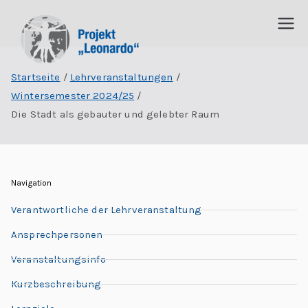
P
I
n
Startseite
Lehrveranstaltungen
r
t
Wintersemester 2024/25
e
o
Die Stadt als gebauter und gelebter Raum
r
j
d
is
e
zi
Navigation
p
k
Verantwortliche der Lehrveranstaltung
li
Ansprechpersonen
t
n
Veranstaltungsinfo
ä
„
r
Kurzbeschreibung
e