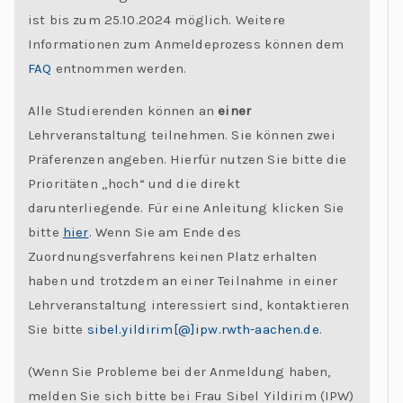
C
ist bis zum 25.10.2024 möglich. Weitere
h
Informationen zum Anmeldeprozess können dem
al
FAQ
entnommen werden.
le
Alle Studierenden können an
einer
n
Lehrveranstaltung teilnehmen. Sie können zwei
g
Präferenzen angeben. Hierfür nutzen Sie bitte die
e
Prioritäten „hoch“ und die direkt
s
darunterliegende. Für eine Anleitung klicken Sie
bitte
hier
. Wenn Sie am Ende des
Zuordnungsverfahrens keinen Platz erhalten
haben und trotzdem an einer Teilnahme in einer
Lehrveranstaltung interessiert sind, kontaktieren
Sie bitte
sibel.yildirim[@]ipw.rwth-aachen.de
.
(Wenn Sie Probleme bei der Anmeldung haben,
melden Sie sich bitte bei Frau Sibel Yildirim (IPW)