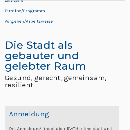
L
Lernziele
L
e
Termine/Programm
e
h
Vorgehen/Arbeitsweise
o
r
n
e:
Die Stadt als
M
a
gebauter und
e
e
gelebter Raum
r
ti
Gesund, gerecht, gemeinsam,
d
n
resilient
g
o
G
l
“
o
Anmeldung
b
al
Die Anmeldung findet über RWTHonline statt und