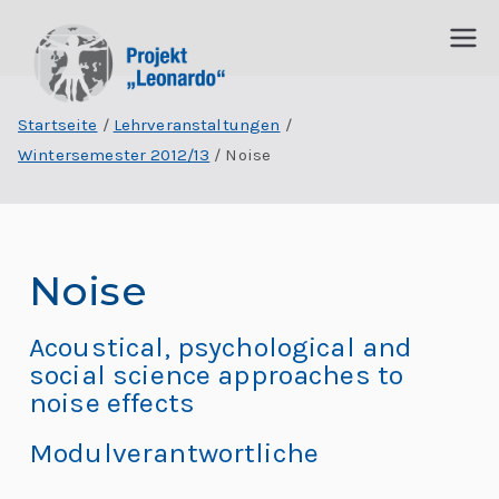
P
I
n
Startseite
Lehrveranstaltungen
r
t
Wintersemester 2012/13
Noise
e
o
r
j
d
is
Noise
e
zi
p
k
Acoustical, psychological and
li
social science approaches to
t
n
noise effects
ä
„
Modulverantwortliche
r
e