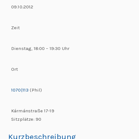
C
09.10.2012
h
al
Zeit
le
n
g
Dienstag, 18:00 – 19:30 Uhr
e
s
Ort
1070|113
(Phil)
Kármánstraße 17-19
Sitzplätze: 90
Kurzbeschreibung