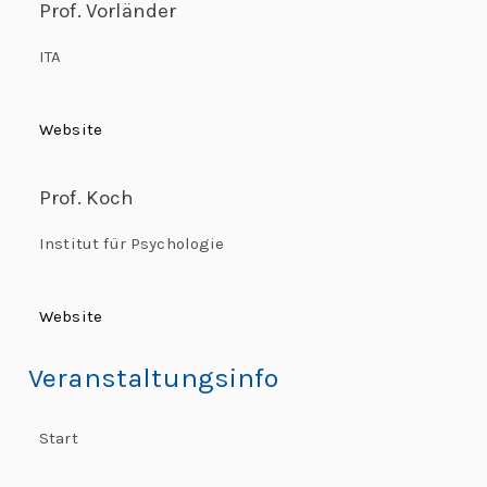
L
Prof. Vorländer
L
e
e
ITA
h
o
r
Website
n
e:
M
a
Prof. Koch
e
e
r
Institut für Psychologie
ti
d
n
Website
g
o
G
Veranstaltungsinfo
l
“
o
Start
b
al