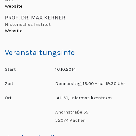
L
L
Website
e
e
PROF. DR. MAX KERNER
h
Historisches Institut
o
r
Website
n
e:
M
Veranstaltungsinfo
a
e
e
r
Start
16.10.2014
ti
d
n
Zeit
Donnerstag, 18.00 – ca. 19.30 Uhr
g
o
Ort
AH VI, Informatikzentrum
G
l
“
Ahornstraße 55,
o
52074 Aachen
b
al