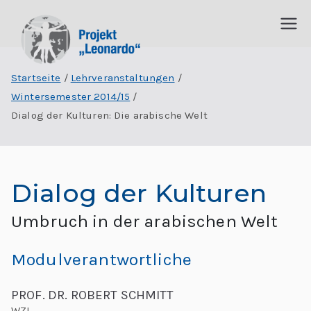
P
I
n
Startseite
Lehrveranstaltungen
r
t
Wintersemester 2014/15
e
o
Dialog der Kulturen: Die arabische Welt
r
j
d
is
e
Dialog der Kulturen
zi
p
k
Umbruch in der arabischen Welt
li
t
n
Modulverantwortliche
ä
„
r
PROF. DR. ROBERT SCHMITT
e
WZL