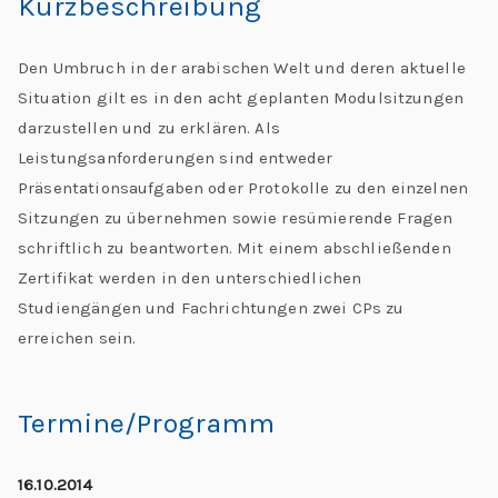
Kurzbeschreibung
C
h
Den Umbruch in der arabischen Welt und deren aktuelle
al
Situation gilt es in den acht geplanten Modulsitzungen
le
darzustellen und zu erklären. Als
n
Leistungsanforderungen sind entweder
g
Präsentationsaufgaben oder Protokolle zu den einzelnen
e
Sitzungen zu übernehmen sowie resümierende Fragen
s
schriftlich zu beantworten. Mit einem abschließenden
Zertifikat werden in den unterschiedlichen
Studiengängen und Fachrichtungen zwei CPs zu
erreichen sein.
Termine/Programm
16.10.2014