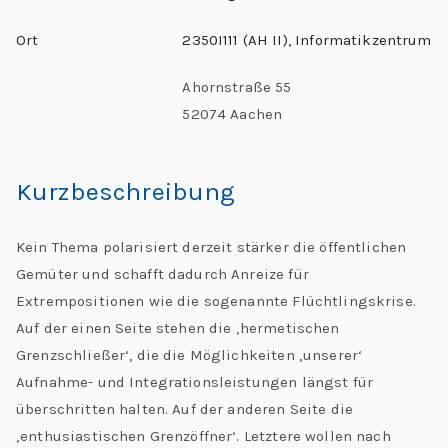
C
Ort
2350I111 (AH II), Informatikzentrum
h
al
Ahornstraße 55
le
52074 Aachen
n
g
e
Kurzbeschreibung
s
Kein Thema polarisiert derzeit stärker die öffentlichen
Gemüter und schafft dadurch Anreize für
Extrempositionen wie die sogenannte Flüchtlingskrise.
Auf der einen Seite stehen die ‚hermetischen
Grenzschließer‘, die die Möglichkeiten ‚unserer‘
Aufnahme- und Integrationsleistungen längst für
überschritten halten. Auf der anderen Seite die
‚enthusiastischen Grenzöffner‘. Letztere wollen nach