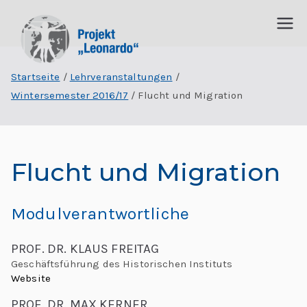
P
I
n
Startseite
Lehrveranstaltungen
r
t
Wintersemester 2016/17
Flucht und Migration
e
o
r
j
d
Flucht und Migration
is
e
zi
p
k
Modulverantwortliche
li
t
n
PROF. DR. KLAUS FREITAG
ä
Geschäftsführung des Historischen Instituts
„
Website
r
e
PROF. DR. MAX KERNER