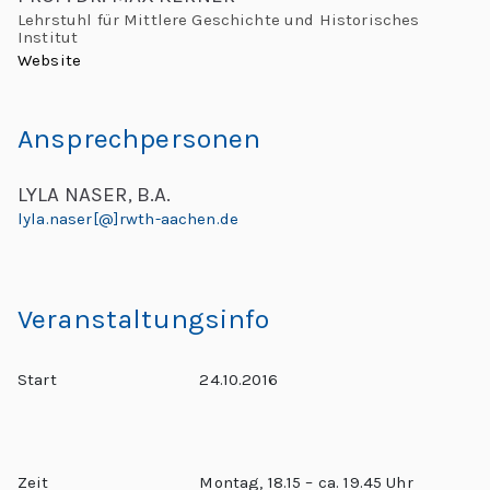
L
L
Lehrstuhl für Mittlere Geschichte und Historisches
Institut
e
e
Website
h
o
r
Ansprechpersonen
n
e:
M
a
LYLA NASER, B.A.
e
lyla.naser[@]rwth-aachen.de
e
r
ti
d
n
Veranstaltungsinfo
g
o
G
Start
24.10.2016
l
“
o
b
al
Zeit
Montag, 18.15 – ca. 19.45 Uhr