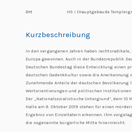
b
Ort
HS I (Hauptgebäude Templerg
al
C
h
Kurzbeschreibung
al
le
In den vergangenen Jahren haben rechtsradikale,
n
Europa gewonnen. Auch in der Bundesrepublik Deu
g
Deutschen Bundestag diese Entwicklung einen pro
e
deutschen Gedenkkultur sowie die Anerkennung de
s
Zunehmende Anteile der deutschen Bevölkerung l
Wertorientierungen und politischen Institutione
Der „Nationalsozialistische Untergrund“, dem 10 
Halle am 9. Oktober 2019 stehen für einen mörder
Ergebnis von Einzeltätern erkennen. Ihm vorgelage
die sogenannte bürgerliche Mitte hineinreicht.