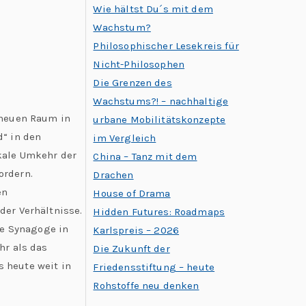
Wie hältst Du´s mit dem
Wachstum?
Philosophischer Lesekreis für
Nicht-Philosophen
Die Grenzen des
Wachstums?! – nachhaltige
 neuen Raum in
urbane Mobilitätskonzepte
“ in den
im Vergleich
kale Umkehr der
China – Tanz mit dem
ordern.
Drachen
en
House of Drama
er Verhältnisse.
Hidden Futures: Roadmaps
ie Synagoge in
Karlspreis – 2026
hr als das
Die Zukunft der
s heute weit in
Friedensstiftung – heute
Rohstoffe neu denken