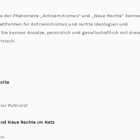
te der Phänomene „Antisemitismus“ und „Neue Rechte“ kennen.
attformen für Antisemitismus und rechte Ideologien und
ie kennen Ansätze, persönlich und gesellschaftlich mit dies
itisch.
)
volte
ier Publizist
nd Neue Rechte im Netz
en