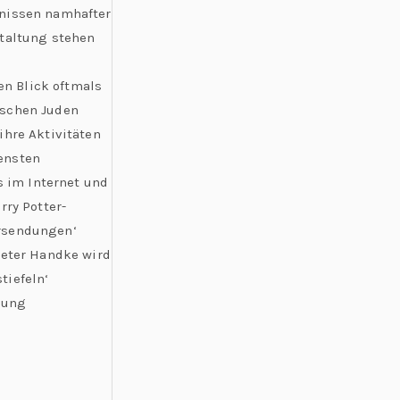
bnissen namhafter
staltung stehen
n Blick oftmals
ischen Juden
ihre Aktivitäten
ensten
 im Internet und
rry Potter-
ursendungen‘
Peter Handke wird
tiefeln‘
dung