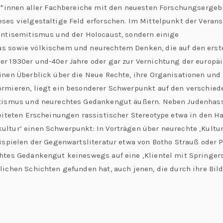
rer*innen aller Fachbereiche mit den neuesten Forschungserge
ses vielgestaltige Feld erforschen. Im Mittelpunkt der Veran
Antisemitismus und der Holocaust, sondern einige
s sowie völkischem und neurechtem Denken, die auf den erste
er 1930er und-40er Jahre oder gar zur Vernichtung der europä
inen Überblick über die Neue Rechte, ihre Organisationen und 
ormieren, liegt ein besonderer Schwerpunkt auf den verschied
mitismus und neurechtes Gedankengut äußern. Neben Judenhass
eiteten Erscheinungen rassistischer Stereotype etwa in den Ha
ultur‘ einen Schwerpunkt: In Vorträgen über neurechte ‚Kult
eispielen der Gegenwartsliteratur etwa von Botho Strauß oder 
htes Gedankengut keineswegs auf eine ‚Klientel mit Springers
lichen Schichten gefunden hat, auch jenen, die durch ihre Bil