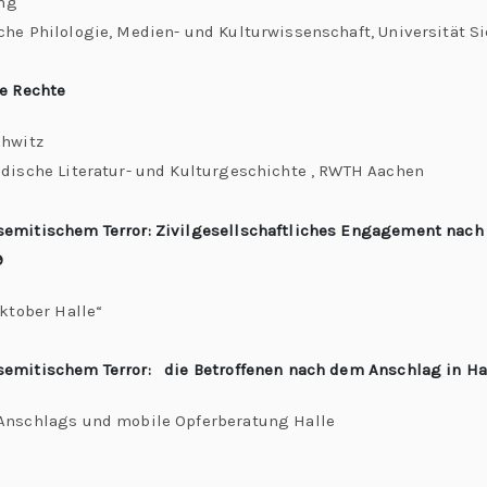
ing
he Philologie, Medien- und Kulturwissenschaft, Universität S
ue Rechte
chwitz
üdische Literatur- und Kulturgeschichte
, RWTH Aachen
emitischem Terror: Zivilgesellschaftliches Engagement nach
9
Oktober Halle“
emitischem Terror: die Betroffenen nach dem Anschlag in Hal
 Anschlags und mobile Opferberatung Halle