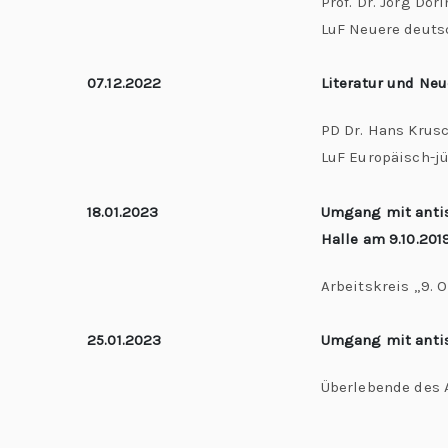
Prof. Dr. Jörg Dör
LuF Neuere deutsc
07.12.2022
Literatur und Ne
PD Dr. Hans Krus
LuF Europäisch-j
18.01.2023
Umgang mit antis
Halle am 9.10.201
Arbeitskreis „9. 
25.01.2023
Umgang mit antis
Überlebende des