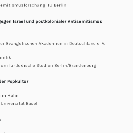
semitismusforschung, TU Berlin
egen Israel und postkolonialer Antisemitismus
der Evangelischen Akademien in Deutschland e. V.
rumlik
rum für Jüdische Studien Berlin/Brandenburg
der Popkultur
him Hahn
 Universität Basel
n