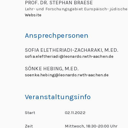
„
PROF. DR. STEPHAN BRAESE
r
Lehr- und Forschungsgebiet Europäisch- jüdische 
e
L
Website
L
e
e
Ansprechpersonen
h
o
r
SOFIA ELETHERIADI-ZACHARAKI, M.ED.
n
e:
sofia.eleftheriadi@leonardo.rwth-aachen.de
M
a
SÖNKE HEBING, M.ED.
e
soenke.hebing@leonardo.rwth-aachen.de
e
r
ti
d
n
Veranstaltungsinfo
g
o
G
Start
02.11.2022
l
“
o
Zeit
Mittwoch, 18:30-20:00 Uhr