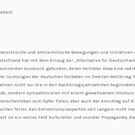
raben)
 rassistische und antisemitische Bewegungen und Initiativen
tschland hat mit dem Einzug der „Alternative für Deutschland
minenten Ausdruck gefunden, deren Vertreter etwa eine radi
r Leistungen der deutschen Soldaten im Zweiten Weltkrieg f
ehnen nicht nur die in den Nachkriegsjahrzehnten begründet
n ab, sondern sympathisieren mit einem gewaltsamen Umsturz d
Menschenleben zum Opfer fielen, aber auch der Anschlag auf d
ischen Terror, den Extremismusexperten seit Langem nicht me
rt ist ein weites Feld kultureller und sozialer Propaganda, da