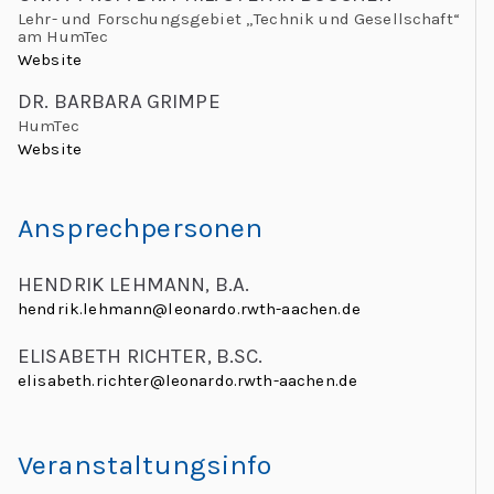
C
Lehr- und Forschungsgebiet „Technik und Gesellschaft“
am HumTec
h
Website
al
DR. BARBARA GRIMPE
le
HumTec
n
Website
g
e
Ansprechpersonen
s
HENDRIK LEHMANN, B.A.
hendrik.lehmann@leonardo.rwth-aachen.de
ELISABETH RICHTER, B.SC.
elisabeth.richter@leonardo.rwth-aachen.de
Veranstaltungsinfo