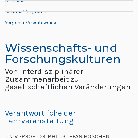
L
Lernziele
L
e
Termine/Programm
e
h
Vorgehen/Arbeitsweise
o
r
n
e:
Wissenschafts- und
M
a
Forschungskulturen
e
e
r
Von interdisziplinärer
ti
Zusammenarbeit zu
d
n
gesellschaftlichen Veränderungen
g
o
G
l
“
Verantwortliche der
o
Lehrveranstaltung
b
al
UNIV.-PROF. DR. PHIL. STEFAN BÖSCHEN