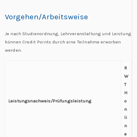
Vorgehen/Arbeitsweise
Je nach Studienordnung, Lehrveranstaltung und Leistung
können Credit Points durch eine Teilnahme erworben
werden.
R
W
T
H
Leistungsnachweis/Prüfungsleistung
o
n
li
n
e