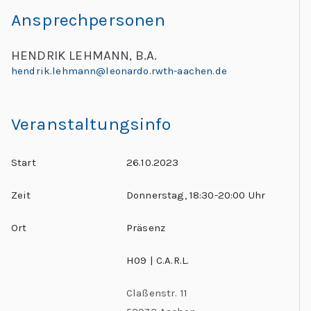
C
Ansprechpersonen
h
al
HENDRIK LEHMANN, B.A.
le
hendrik.lehmann@leonardo.rwth-aachen.de
n
g
Veranstaltungsinfo
e
s
Start
26.10.2023
Zeit
Donnerstag, 18:30-20:00 Uhr
Ort
Präsenz
H09 | C.A.R.L.
Claßenstr. 11