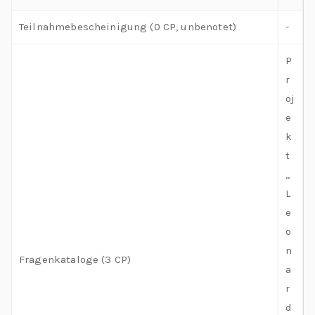
Teilnahmebescheinigung (0 CP, unbenotet)
-
P
r
oj
e
k
t
„
L
e
o
n
Fragenkataloge (3 CP)
a
r
d