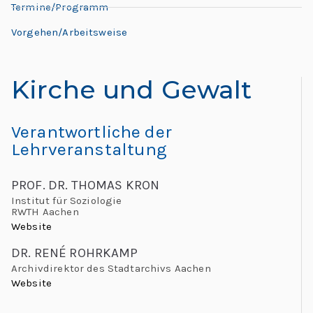
L
Termine/Programm
L
e
e
Vorgehen/Arbeitsweise
h
o
r
Kirche und Gewalt
n
e:
M
a
Verantwortliche der
e
Lehrveranstaltung
e
r
ti
PROF. DR. THOMAS KRON
d
n
Institut für Soziologie
g
RWTH Aachen
o
G
Website
l
“
DR. RENÉ ROHRKAMP
o
Archivdirektor des Stadtarchivs Aachen
Website
b
al