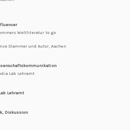
nfluencer
mmers Weltliteratur to go
ence Slammer und Autor, Aachen
issenschaftskommunikation
edia Lab Lehramt
Lab Lehramt
k, Diskussion