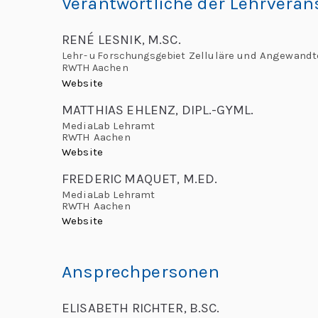
Verantwortliche der Lehrveran
„
r
e
L
RENÉ LESNIK, M.SC.
L
Zelluläre und Angewandte
Lehr- u Forschungsgebiet
e
RWTH Aachen
e
Website
h
o
MATTHIAS EHLENZ, DIPL.-GYML.
r
MediaLab Lehramt
n
e:
RWTH Aachen
Website
M
a
e
FREDERIC MAQUET, M.ED.
e
MediaLab Lehramt
r
RWTH Aachen
ti
Website
d
n
g
o
Ansprechpersonen
G
l
“
ELISABETH RICHTER, B.SC.
o