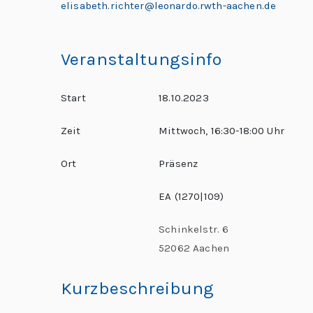
elisabeth.richter@leonardo.rwth-aachen.de
b
al
C
Veranstaltungsinfo
h
al
Start
18.10.2023
le
n
Zeit
Mittwoch, 16:30-18:00 Uhr
g
Ort
Präsenz
e
s
EA (1270|109)
Schinkelstr. 6
52062 Aachen
Kurzbeschreibung