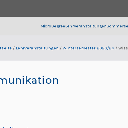
MicroDegree
Lehrveranstaltungen
Sommerse
tseite
Lehrveranstaltungen
Wintersemester 2023/24
Wiss
munikation