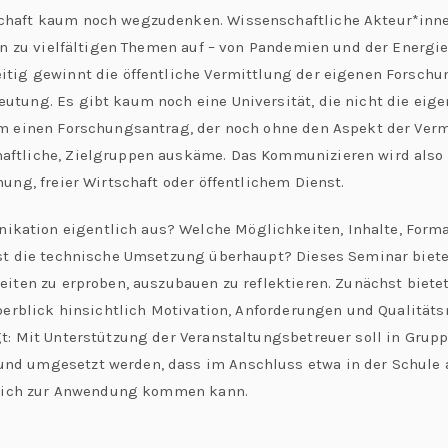
chaft kaum noch wegzudenken. Wissenschaftliche Akteur*inne
ten zu vielfältigen Themen auf – von Pandemien und der Energi
itig gewinnt die öffentliche Vermittlung der eigenen Forsch
tung. Es gibt kaum noch eine Universität, die nicht die eige
um einen Forschungsantrag, der noch ohne den Aspekt der Verm
aftliche, Zielgruppen auskäme. Das Kommunizieren wird also
ung, freier Wirtschaft oder öffentlichem Dienst.
ation eigentlich aus? Welche Möglichkeiten, Inhalte, Form
st die technische Umsetzung überhaupt? Dieses Seminar biete
iten zu erproben, auszubauen zu reflektieren. Zunächst biete
Überblick hinsichtlich Motivation, Anforderungen und Qualitä
t: Mit Unterstützung der Veranstaltungsbetreuer soll in Grupp
d umgesetzt werden, dass im Anschluss etwa in der Schule a
chlich zur Anwendung kommen kann.