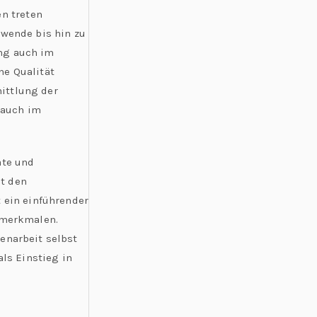
n treten
ewende bis hin zu
ung auch im
ne Qualität
ittlung der
 auch im
ate und
t den
t ein einführender
tsmerkmalen.
enarbeit selbst
ls Einstieg in