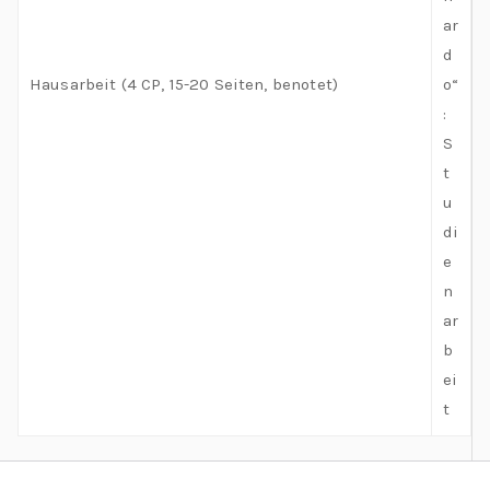
ar
d
Hausarbeit (4 CP, 15-20 Seiten, benotet)
o“
:
S
t
u
di
e
n
ar
b
ei
t