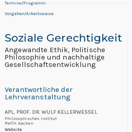
L
Termine/Programm
L
e
e
Vorgehen/Arbeitsweise
h
o
r
Soziale Gerechtigkeit
n
e:
M
Angewandte Ethik, Politische
a
e
Philosophie und nachhaltige
e
Gesellschaftsentwicklung
r
ti
d
n
g
Verantwortliche der
o
Lehrveranstaltung
G
l
“
APL. PROF. DR. WULF KELLERWESSEL
o
Philosophisches Institut
b
RWTH Aachen
al
Website