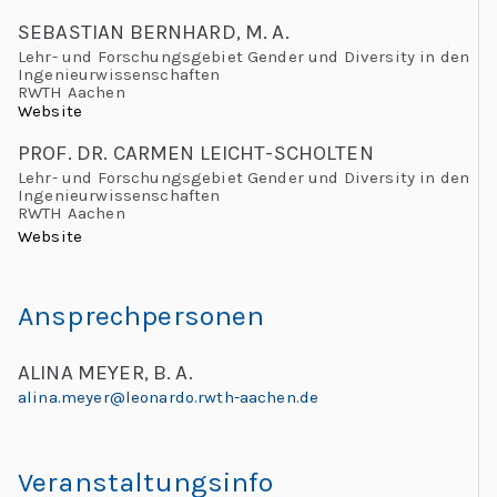
C
SEBASTIAN BERNHARD, M. A.
h
Lehr- und Forschungsgebiet Gender und Diversity in den
Ingenieurwissenschaften
al
RWTH Aachen
le
Website
n
PROF. DR. CARMEN LEICHT-SCHOLTEN
g
Lehr- und Forschungsgebiet Gender und Diversity in den
Ingenieurwissenschaften
e
RWTH Aachen
s
Website
Ansprechpersonen
ALINA MEYER, B. A.
alina.meyer@leonardo.rwth-aachen.de
Veranstaltungsinfo