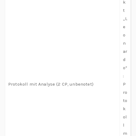
k
t
„L
e
o
n
ar
d
o“
:
Protokoll mit Analyse (2 CP, unbenotet)
P
ro
to
k
ol
l
m