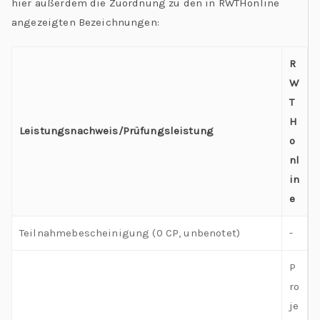
hier außerdem die Zuordnung zu den in RWTHonline
angezeigten Bezeichnungen:
R
W
T
H
Leistungsnachweis/Prüfungsleistung
o
nl
in
e
Teilnahmebescheinigung (0 CP, unbenotet)
-
P
ro
je