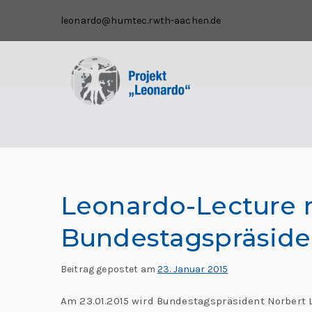
leonardo@humtec.rwth-aachen.de
P
I
n
r
t
e
o
r
j
d
Leonardo-Lecture 
is
e
zi
Bundestagspräside
p
k
li
Beitrag gepostet am
23. Januar 2015
t
n
Am 23.01.2015 wird Bundestagspräsident Norbert 
ä