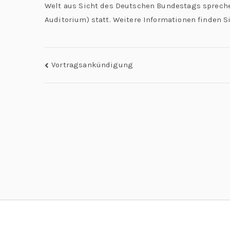
„
Welt aus Sicht des Deutschen Bundestags sprechen
r
Auditorium) statt. Weitere Informationen finden S
e
L
L
e
e
Vortragsankündigung
h
o
r
n
e:
M
a
e
e
r
ti
d
n
g
o
G
l
“
o